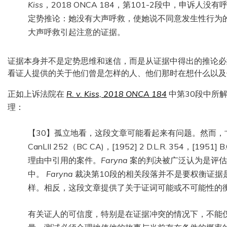
Kiss
，2018 ONCA 184，第101-2段中，申诉
定势推论：她没有大声呼救，使她说不同意发生性行为
大声呼救引起注意的证据。
证据本身并不是定势思维和迷信，而是从证据中得出的推论必
看证人提供的关于他们曾是怎样的人、他们那时在想什么以及
正如上诉法院在
R. v. Kiss, 2018 ONCA 184
中第30段中所
理：
【30】孤立地看，这段文章可能看起来有问题。然而，
CanLII 252（BC CA)，[1952] 2 D.L.R. 354，[195
理由中引用的案件。
Faryna
案的判决被广泛认为是评估
中。
Faryna
裁决第10段的相关段落并不是要权衡证据
样。相反，这段文章提供了关于证词可能或不可能性的
有关证人的可信度，特别是在证据冲突的情况下，不能