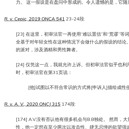
力。 这一假设是在盘问中形成的。令人遗憾的是，它随
R. v. Cepic, 2019 ONCA 541
23-24段:
[23] 在这里，初审法官一再使用“难以置信”和“荒谬
全基于对年轻女性在这种情况下会做什么的假设的结论
的派对，涉及酒精和男性舞者。
[24] 仅凭这一点，我就允许上诉。但初审法官似乎也
时，初审法官在第31页说：
.[他]试图以不符合常识的方式将[申诉人]描绘成性
R. v. A. V., 2020 ONCJ 315
174段:
[174] A.V.没有否认他有很多机会与B.B独处。 
性，他一定想在至少两次以攻击性、肆无忌惮的欲望强迫