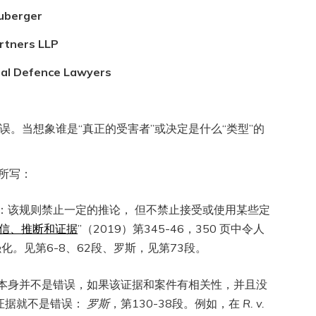
uberger
rtners LLP
al Defence Lawyers
。当想象谁是“真正的受害者”或决定是什么“类型”的
 段所写：
：该规则禁止一定的推论， 但不禁止接受或使用某些定
信、推断和证据
”（2019）第345-46，350 页中令人
强化
。
见第6-8、62段、罗斯，见第73段。
据本身并不是错误，如果该证据和案件有相关性，并且没
证据就不是错误：
罗斯
，第130-38段。例如，在
R. v.