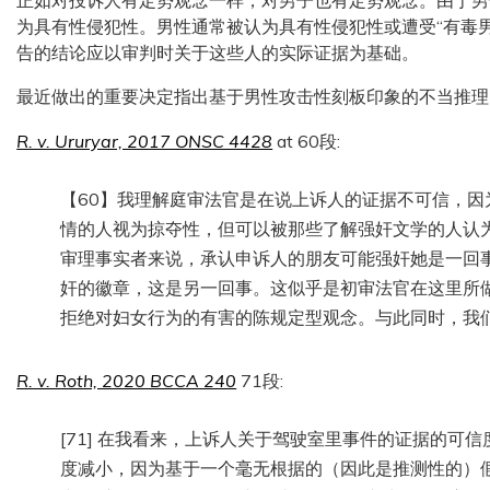
正如对投诉人有定势观念一样，对男子也有定势观念。由于男
为具有性侵犯性。男性通常被认为具有性侵犯性或遭受“有毒男
告的结论应以审判时关于这些人的实际证据为基础。
最近做出的重要决定指出基于男性攻击性刻板印象的不当推理
R. v. Ururyar, 2017 ONSC 4428
at 60段:
【60】我理解庭审法官是在说上诉人的证据不可信，
情的人视为掠夺性，但可以被那些了解强奸文学的人认
审理事实者来说，承认申诉人的朋友可能强奸她是一回
奸的徽章，这是另一回事。这似乎是初审法官在这里所
拒绝对妇女行为的有害的陈规定型观念。与此同时，我
R. v. Roth, 2020 BCCA 240
71段:
[71] 在我看来，上诉人关于驾驶室里事件的证据的可
度减小，因为基于一个毫无根据的（因此是推测性的）