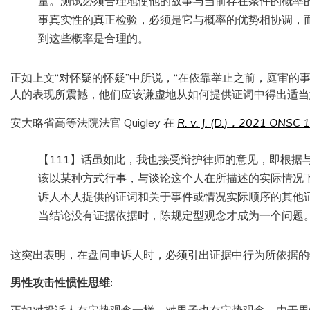
量。测试必须合理地使他的故事与当前存在条件的概率
事真实性的真正检验，必须是它与概率的优势相协调，
到这些概率是合理的。
正如上文“对怀疑的怀疑”中所说，“在依靠举止之前，庭审的
人的表现所震撼，他们应该谦虚地从如何提供证词中得出适当
安大略省高等法院法官 Quigley 在
R. v. J. (D.)，2021 ONSC 
【111】话虽如此，我也接受辩护律师的意见，即根据
该以某种方式行事，与谈论这个人在所描述的实际情况
诉人本人提供的证词和关于事件或情况实际顺序的其他
当结论没有证据依据时，陈规定型观念才成为一个问题
这突出表明，在盘问申诉人时，必须引出证据中行为所依据的
男性攻击性惯性思维
: