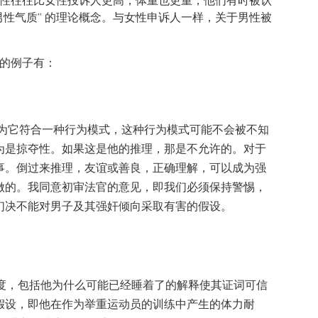
性往往比女性投诉人更高，体重也更重，他们有时被认
性气质” 的理论概念。与女性申诉人一样，关于男性被
的例子有：
因为它符合一种行为模式，这种行为模式可能不会被不知
为是掠夺性。如果这是他的推理，那是不允许的。对于
事。倒过来推理，友谊或善良，正确理解，可以成为强
做的。我同意初审法官的意见，即我们必须保持警惕，
们决不能对男子及其强奸倾向采取有害的假设。
信度，包括他为什么可能已经睡着了的解释使其证词可信
假设，即他在作为举重运动员的训练中产生的体力耐