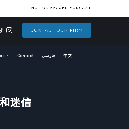
×
NOT ON RECORD PODCAST
CONTACT OUR FIRM
eos
Contact
فارسی
中文
和迷信